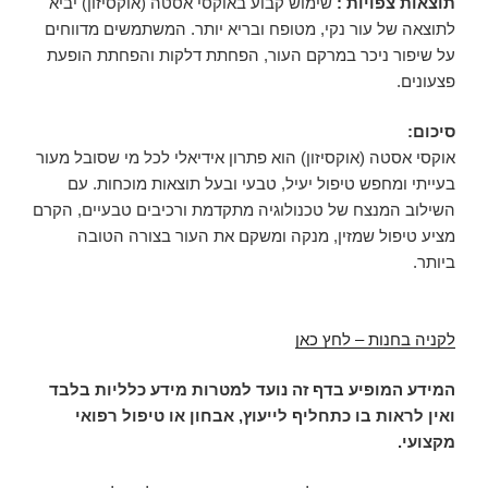
תוצאות צפויות :
שימוש קבוע באוקסי אסטה (אוקסיזון) יביא
לתוצאה של עור נקי, מטופח ובריא יותר. המשתמשים מדווחים
על שיפור ניכר במרקם העור, הפחתת דלקות והפחתת הופעת
פצעונים.
סיכום:
אוקסי אסטה (אוקסיזון) הוא פתרון אידיאלי לכל מי שסובל מעור
בעייתי ומחפש טיפול יעיל, טבעי ובעל תוצאות מוכחות. עם
השילוב המנצח של טכנולוגיה מתקדמת ורכיבים טבעיים, הקרם
מציע טיפול שמזין, מנקה ומשקם את העור בצורה הטובה
ביותר.
לקניה בחנות – לחץ כאן
המידע המופיע בדף זה נועד למטרות מידע כלליות בלבד
ואין לראות בו כתחליף לייעוץ, אבחון או טיפול רפואי
מקצועי.