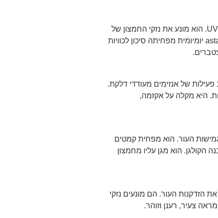
אסטקסנטין משמש כמגן טבעי מפני קרינת UV. הוא מונע את נזקי החמצון של
השמש. מחקרים מראים כי צריכת astaxanthin יומיומית מפחיתה סיכון לכוויות
טברים.
פעילות של אנזימים מעודדי דלקת.
ות. היא מקלה על אקזמה,
ישות העור. הוא מפחית קמטים
 הקולגן. הוא מגן עליו מחמצון
וך ה-astaxanthin מאיטים את הזדקנות העור. הם מונעים נזקי
ראה צעיר, רענן וזוהר.