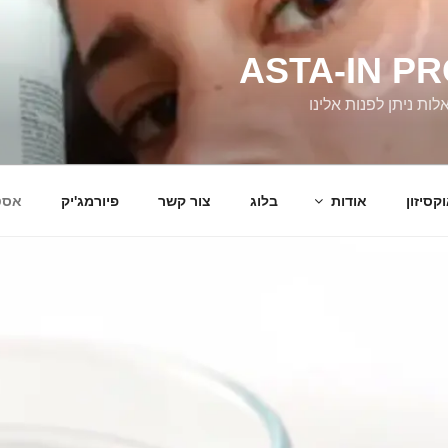
ASTA-IN P
ת ניתן לפנות אלינו
קסיזון
אודות
בלוג
צור קשר
פיורמג'יק
אסט