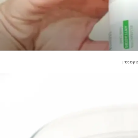
קסנטין