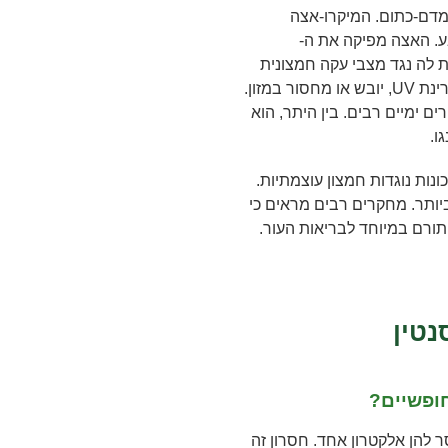
מדם-כתום. המיקרו-אצה
יצרת אותו בטבע. האצה מפיקה את ה-
ו מסייעת לה נגד מצבי עקה חמצונית
(oxidative stress). עקה זו נוצרת מחשיפה לקרינת UV, יובש או מחסור במזון.
ם ימיים רבים. בין היתר, הוא
ו.
-astaxanthin מחזיק בתכונות נוגדות חמצון עוצמתיות.
יותר. מחקרים רבים מראים כי
ורם במיוחד לבריאות העור.
נטין
חופשיים?
ר להן אלקטרון אחד. חסרון זה