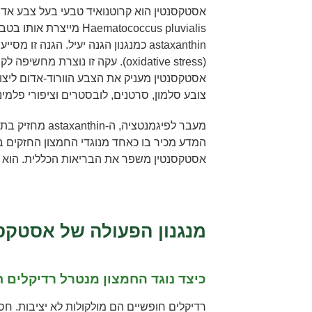
אסטקסנטין הוא קרוטנואיד טבעי בעל צבע אד
Haematococcus pluvialis מי
astaxanthin כמנגנון הגנה יעיל. הגנה ז
אסטקסנטין מעניק את הצבע הוורוד-אדום ליצורי
צובע סלמון, סרטנים, לובסטרים וציפורי פלמינג
מעבר לפיגמנטציה, ה
המדע מכיר בו כאחד מנוגדי החמצון החזקים ב
אסטקסנטין משפר את הבריאות הכללית. הוא ת
מנגנון הפעולה של אסטקס
כיצד נוגד החמצון מנטרל רדיקלים 
רדיקלים חופשיים הם מולקולות לא יציבות. חס