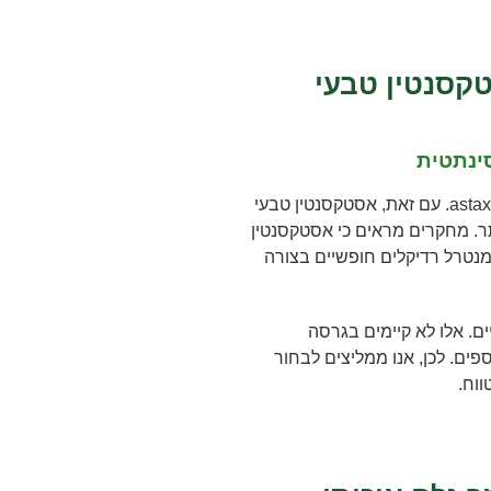
קסנטין טבעי
ינתטית
השוק מציע כיום גרסאות סינתטיות של astaxanthin. עם זאת, אסטקסנטין טבעי
תר. מחקרים מראים כי אסטקסנטין
נתטית. הוא מנטרל רדיקלים חופשיים בצורה
ים. אלו לא קיימים בגרסה
פים. לכן, אנו ממליצים לבחור
וח.