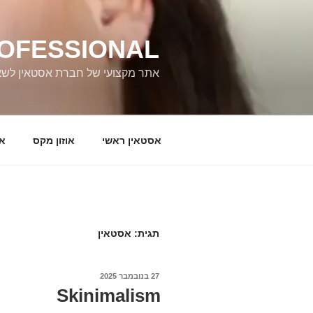
ילוג
תוכן
ROFESSIONAL
אתר מקצועי של חברת אסטאין לשאלו
אסטאין ראשי
אוזון מקס
או
תגית:
אסטאין
פורסם
27 בנובמבר 2025
ב
Skinimalism