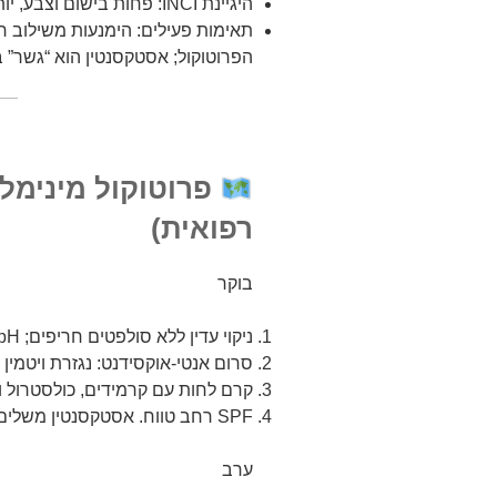
היגיינת INCI: פחות בישום וצבע, יותר מדדי יציבות ויעילות.
תאימות פעילים: הימנעות משילוב ח
הפרוטוקול; אסטקסנטין הוא “גשר” ב
פרוטוקול מינימלי
רפואית)
בוקר
ניקוי עדין ללא סולפטים חריפים; pH ידידותי.
סרום אנטי-אוקסידנט: נגזרת ויטמין C יציבה + אסטקסנטין 0.02%–0.1%.
קרם לחות עם קרמידים, כולסטרול וחו
SPF רחב טווח. אסטקסנטין משלים הגנה—אינו תחליף למסנן קרינה.
ערב