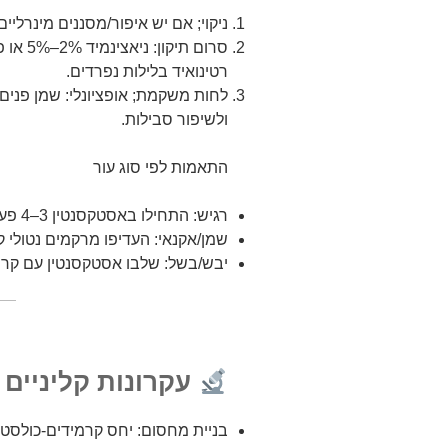
ניקוי; אם יש איפור/מסננים מינרליים
סרום תי
רטינואיד בלילות נפרדים.
לחות משקמת; אופציונלי: שמן פני
ולשיפור סבילות.
התאמות לפי סוג עור
רגיש: התחילו באסטקסנטין 3–4 פעמים בשבוע, העלו בהדרגה לתדירות יומית.
שמן/אקנאי: העדיפו מרקמים נטולי קו
יבש/בשל: שלבו אסטקסנטין עם קרמי
עקרונות קליניים 