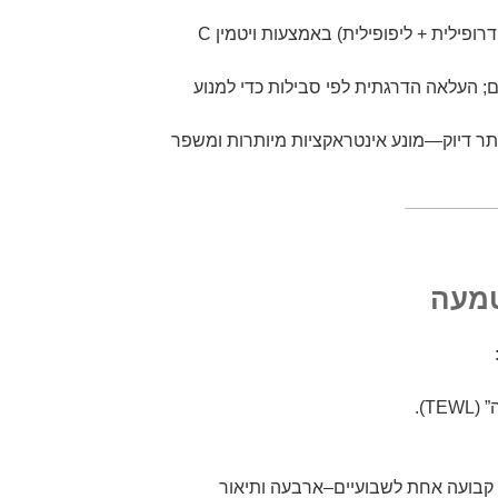
נוגדי חמצון יום: שכבה דו-פאזית (הידרופילית + ליפופילית) באמצעות ויטמין C
 3–4 צעדים קבועים; העלאה הדרגתית לפי סבילות כדי למנוע
ותר דיוק—מונע אינטראקציות מיותרות ומשפר
מעה
T).
 קבועה אחת לשבועיים–ארבעה ותיאור