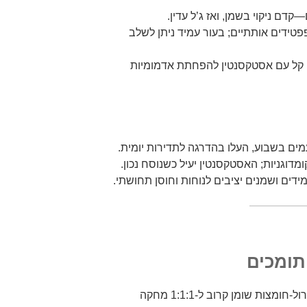
—קדם ניקוי בשמן, ואז ג’ל עדין.
קון: ניאצינמיד 2%–5% או פפטידים אותתיים; בעור עמיד ניתן לשלב
ם קל עם אסטקסנטין להפחתת אדמומיות
מדוגניות; האסטקסנטין יעיל כשנוסח נכון.
דים ושמנים יציבים לנוחות וחוסן תחושתי.
תומכים
בניית מחסום: יחס קרמידים-כולסטרול-חומצות שומן קרוב ל-1:1:1 מחקה