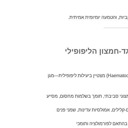
יות, והטמעה יומיומית אמיתית.
-חמצון הליפופילי
אסטקסנטין טבעי (Haematococcus pluvialis) מצטיין ביעילות ליפופילית—מגן
צוני סביבתי, תומך בשלמות מחסום, מסייע
לילים, אמולסיות עדינות, שמני פנים
ווחי שימוש נפוצים: 0.02%–0.1% בהתאם לפורמולציה ותומכי