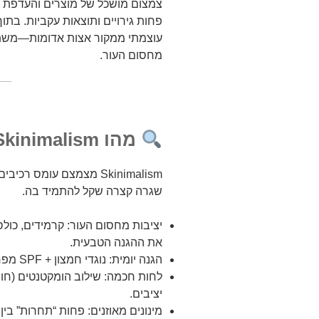
צמצום מושכל של מוצרים והעדפת פע
פחות גירויים ותוצאות עקביות. בת
עוצמתי ממקור אצות אדומות—משתל
מחסום העור.
מהו Skinimalism ולמה הוא עובד
Skinimalism מצמצם עומס 
שגרה קצרה שקל להתמיד בה.
את ההגנה הטבעית.
הגנה יומית: נוגדי חמצון + SPF מפחיתים סטרס חמצוני ונזקי UV משניים.
לחות חכמה: שילוב הומקטנטים (חומצ
יציבים.