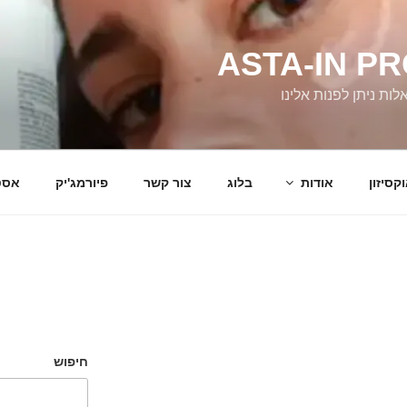
ASTA-IN P
ת ניתן לפנות אלינו
קסיזון
אודות
בלוג
צור קשר
פיורמג'יק
אסט
חיפוש