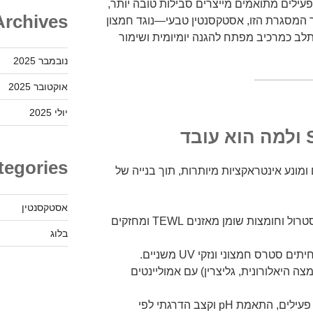
ילים מתואמים מייצרים סבילות טובה יותר,
Archives
וך המסגרת הזו, אסטקסנטין טבעי—נוגד חמצון
ב כמרכיב מפתח להגנה יומיומית ושימור
נובמבר 2025
אוקטובר 2025
יולי 2025
tegories
רכיבים ומונע אינטראקציות מיותרות, תוך בנייה של
אסטקסנטין
יציבות מחסום העור: קרמידים, כולסטרול וחומצות שומן מאזנים TEWL ומחזקים
בלוג
ה היאלורונית, גליצרין) עם אמוליינטים
מינונים מאוזנים: פחות “תחרות” בין פעילים, התאמת pH וקצב הדרגתי לפי