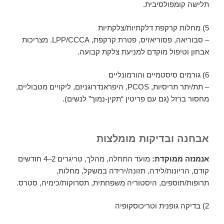
תלישה קומפולסיבית.
5) מחלות קרקפת דלקתיות/צלקתיות
– סבוריאה, פסוריאזיס, פטרת קרקפת, LPP/CCCA. מצריכות
אבחון וטיפול מוקדם למניעת צלקת קבועה.
6) גורמים סיסטמיים והורמונליים
– תת/יתר תריסיות, PCOS, היפראנדרוגניזם, ליקויים מטבוליים,
מחסור ברזל (גם עם פריטין “תקין-נמוך” לנשים).
אבחנה ובדיקות מומלצות
אנמנזה ממוקדת:
מועד התחלה, מהלך, טריגרים 2–4 חודשים
קודם, הריונות/לידה, תזונה/ירידה במשקל, מחלות,
תרופות/תוספים, היסטוריה משפחתית, תסרוקות/כימיה, סטרס.
2) בדיקה גופנית וטריכוסקופיה