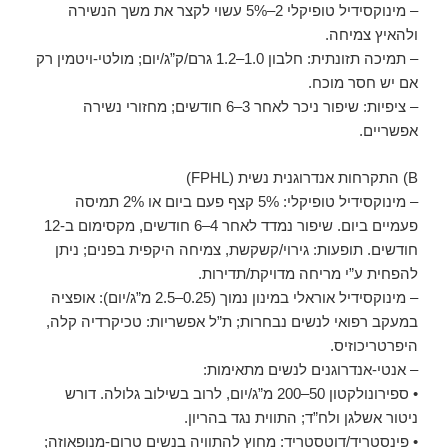
– מינוקסידיל טופיקלי 2–5% עשוי לקצר את משך הנשירה
ולהאיץ צמיחה.
– תמיכה תזונתית: חלבון 1.0–1.2 גרם/ק”ג/יום; מולטי-ויטמין רק
אם יש חסר מוכח.
– ציפיות: שיפור ניכר לאחר 3–6 חודשים; מחזורי נשירה
אפשריים.
B) התקרחות אנדרוגנית נשית (FPHL)
– מינוקסידיל טופיקלי: 5% קצף פעם ביום או 2% תמיסה
פעמיים ביום. שיפור נמדד לאחר 4–6 חודשים, מקסימום ב-12
חודשים. תופעות: גירוי/קשקשת, צמיחה היקפית בפנים; ניתן
להפחית ע”י מריחה מדויקת/תדירות.
– מינוקסידיל אוראלי במינון נמוך (0.25–2.5 מ”ג/יום): אופציה
במעקב רפואי לנשים נבחרות; ת”ל אפשריות: טכיקרדיה קלה,
היפרטריכוזיס.
– אנטי-אנדרוגנים לנשים מתאימות:
• ספירונולקטון 50–200 מ”ג/יום, לרוב בשילוב גלולה. דורש
ניטור אשלגן ולח”ד; התווית נגד בהריון.
• פינסטריד/דוטסטריד: מחוץ להתוויה בנשים טרום-מנופאוזה;