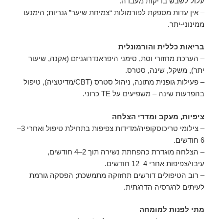
עלול לשבש בדיקות מעבדה.
– אין עדות מספקת לפורמולות “צמיחת שיער” גנריות; הימנעו
ממינוני-יתר.
בריאות כללית והורמונלית
– הערכת מחזורי וסת, סימני היפראנדרוגניזם (אקנה, שיעור
יתר), משקל, שינה, סטרס.
– פעילות גופנית מתונה, ניהול סטרס (CBT/מדיטציה), טיפול
בהפרעות שינה – משפיעים על TE כרוני.
ציפיות, מעקב ומדדי הצלחה
– צילומי טריכוסקופיה/מדידות צפיפות בתחילת טיפול ואחרי 3–
6 חודשים.
– הצלחה מוגדרת כהפחתת נשירה תוך 2–4 חודשים,
עיבוי/צפיפות אחרי 4–12 חודשים.
– רוב הטיפולים דורשים תחזוקה מתמשכת; הפסקה גורמת
לעיתים לרגרסיה הדרגתית.
מתי לפנות למומחה