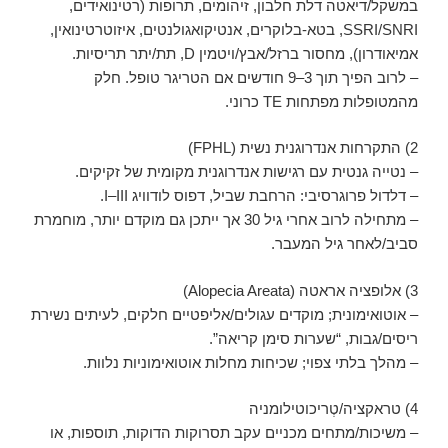
במשקל/דיאטה דלת חלבון, זיהומים, תרופות (רטינואידים,
SSRI/SNRI, בטא-בלוקרים, אנטיקואגולנטים, איזוטרטינואין,
אמיאודרון), מחסור ברזל/אבץ/ויטמין D, תת/יתר תריסיות.
– לרוב הפיך תוך 3–9 חודשים אם הטריגר טופל. חלק
מהמטופלות מפתחות TE כרוני.
2) התקרחות אנדרוגנית נשית (FPHL)
– נטייה גנטית עם רגישות אנדרוגנית מקומית של זקיקים.
– דלדול פרוגרסיבי: הרחבת שביל, דפוס לודוויג I–III.
– מתחילה לרוב אחרי גיל 30 אך ייתכן גם מוקדם יותר, מוחמרת
סביב/לאחר גיל המעבר.
3) אלופציה אראטה (Alopecia Areata)
– אוטואימונית; מוקדים עגולים/אליפטיים חלקים, לעיתים נשירת
ריסים/גבות, “שערות סימן קריאה”.
– מהלך בלתי צפוי; שכיחות מחלות אוטואימוניות נלוות.
4) טראקציה/טְריכוטילומניה
– משיכות/מתחים מכניים עקב תסרוקות הדוקות, תוספות, או