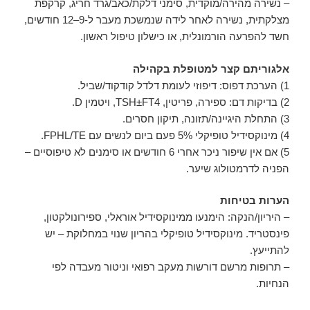
– נשירה מהירה/מוקדית, סימני דלקת/כאב/גרד חריג, קרקפת
מצלקתית, נשירה לאחר לידה שנמשכת מעבר ל-9–12 חודשים,
חשד להפרעה הורמונלית, או כישלון טיפול ראשון.
אלגוריתם קצר למטופלת בקהילה
1) הערכת דפוס: דיפוזי לעומת דלדל קודקוד/שביל.
2) בדיקות דם: ספירה, פריטין, TSH±FT4, ויטמין D.
3) התחלת היגיינה/תזונה, תיקון חסרים.
4) מינוקסידיל טופיקלי 5% פעם ביום לנשים עם FPHL/TE.
5) אם אין שיפור ניכר אחרי 6 חודשים או סימנים לא טיפוסיים –
הפניה לדרמטולוג שיער.
הערות בטיחות
– היריון/הנקה: הימנעו ממינוקסידיל אוראלי, ספירונולקטון,
פינסטריד. מינוקסידיל טופיקלי בהריון שנוי במחלוקת – יש
להתייעץ.
– תרופות מרשם דורשות מעקב רפואי וניטור מעבדה לפי
הנחיות.