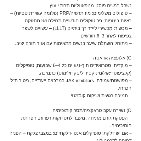
נשקל בנשים פוסט-מנופאוזליות תחת ייעוץ.
– טיפולים משלימים: מיזותרפיה/PRP (פלזמה עשירת טסיות) –
ראיות בינוניות; פרוטוקולים חודשיים תחילה ואז תחזוקה.
– מכשור: מְכשירי לייזר רך ביתיים (LLLT) – עשויים לשפר
צפיפות לאחר 3–6 חודשים.
– ניתוחי: השתלת שיער בנשים מתאימות עם אזור תורם יציב.
C) אלופציה אראטה
– מוקדית: סטרואידים תוך-נגעיים כל 4–6 שבועות; טופיקלים
(קלציפוטריאול/מינוקסידיל/טקרולימוס) כתמיכה.
– מפושטת/עמידה: JAK inhibitors במרכזים ייעודיים; ניטור ת”ל
הכרחי.
– תמיכה רגשית ושיקום קוסמטי.
D) נשירה עקב טראקציה/תסרוקות/כימיה
– הפסקת גורם מתיחה, מעבר לתסרוקות רפויות, הפחתת
חום/כימיה.
– אם יש דלקת: טופיקלים אנטי-דלקתיים; במצבי צלקת – הפניה
דחופה לדרמטולוג.