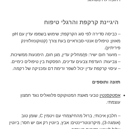
היגיינת קרקפת והרגלי טיפוח
– כביסה סדירה לפי סוג הקרקפת; שימוש בשמפו עדין עם pH
מאוזן; טיפולים אנטי-סבוראיים בעת צורך (קטוקונזול/זינק
פיריתיון).
– מזעור חום ישיר: פן/מחליק עדין, מגן חום, הימנעות ממשיכות.
– צביעות: העדפת צבעים עדינים, הפסקות בין טיפולים כימיים.
– עיסוי קרקפת עדין יכול לשפר זרימת דם ומכניקה של רקמה.
תזונה ותוספים
אסטקסנטין
טבעי מאצת המטוקוקס פלוואליס נוגד חמצון
עוצמתי.
– חלבון איכותי, ברזל מהחי/צמחי עם ויטמין C, שומן טוב
(אומגה-3), מיקרונוטריינטים: אבץ, ביוטין רק אם יש חסר; ביוטין