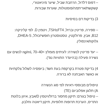
– דפוס דלדול, הרחבת שביל, שיער מיניאטורי,
קשקשת/אריתמה/פוסטולות, שערות שבורות.
3) בדיקות דם בסיסיות
– ספירה, פריטין וברזל, TSH±FT4, ויטמין D. לפי קליניקה:
B12, אבץ, פרולקטין, טסטוסטרון חופשי/כולל, DHEA-S,
גלוקוז/אינסולין.
– יעד פריטין לנשירה: לעיתים מומלץ >40–70 ng/mL לנשים עם
נשירה פעילה (בהיעדר התוויות נגד).
4) בדיקת פטרת בקרקפת בעת חשד; ביופסיה לשלול צלקתיות
או כאשר האבחנה לא ברורה.
טיפולים מבוססי-ראיות לפי סוג הנשירה
A) תלוגן אפלוביום (TE)
– טיפול בגורם: תיקון מחסור ברזל/ויטמין D/אבץ, איזון בלוטת
התריס, הערכת תרופות חלופיות, תיקון דיאטה וחלבון.