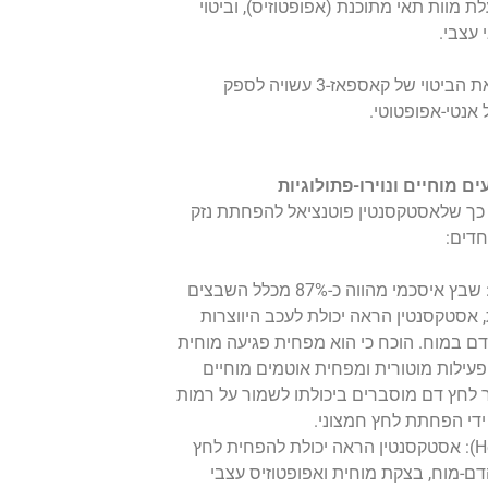
ו בהפעלת מוות תאי מתוכנת (אפופטוזיס), וביטוי
 עצבי.
יכולתו של האסטקסנטין להחליש את הביטוי של קאספאז-3 עשויה לספק
אנטי-אפופטוטי.
 מוחיים ונוירו-פתולוגיות
 כך שלאסטקסנטין פוטנציאל להפחתת נזק
חדים:
): שבץ איסכמי מהווה כ-87% מכלל השבצים
אסטקסנטין הראה יכולת לעכב היווצרות
דם במוח. הוכח כי הוא מפחית פגיעה מוחית
פעילות מוטורית ומפחית אוטמים מוחיים
ו האנטי-יתר לחץ דם מוסברים ביכולתו לשמור על רמות
(Hemorrhagic Stroke): אסטקסנטין הראה יכולת להפחית לחץ
ם-מוח, בצקת מוחית ואפופטוזיס עצבי