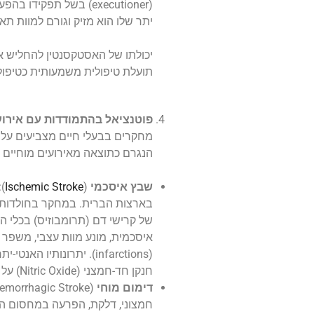
(executioner) בשל תפקיד
יתר שלו הוא מזיק וגורם למוות תאי
תועלת טיפולית משמעותית כטיפול 
פוטנציאל בהתמודדות עם אירועים
מחקרים בבעלי חיים מצביעים על
הנגרם כתוצאה מאירועים מוחיים 
שבץ איסכמי
(
Ischemic Stroke
בארצות הברית. במחקר בחולדות, 
של קרישי דם (תרומבוזיס) בכלי ה
איסכמית, מונע מוות עצבי, משפר 
(infarctions). יתרונותי
חנקן חד-חמצני (Nitric Oxide) על ידי הפחתת לחץ חמצוני.
דימום מוחי
חמצוני, דלקת, הפרעה במחסום הד