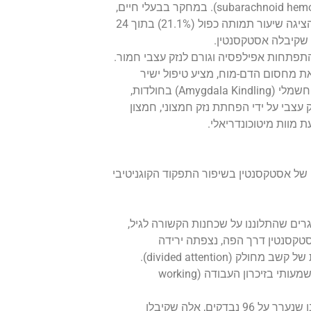
לאחר דימום תת-עכבישי (subarachnoid hemorrhage). במחקר בבעלי חיים,
הקבוצה שלא קיבלה אסטקסנטין הציגה שיעור תמותה כפול (21.1%) בתוך 24
תפתחות אפילפסיה וגורם לנזק עצבי חמור.
את מחסום הדם-מוח, מציע טיפול ישיר
למתח חמצוני זה. במודל של גירוי חשמלי (Amygdala Kindling) בחולדות,
צבי על ידי הפחתת נזק חמצוני, חמצון
 של אסטקסנטין בשיפור התפקוד הקוגניטיבי
ם שהתלוננו על שכחנות הקשורה לגיל,
טקסנטין דרך הפה, נצפתה ירידה
משמעותית בזמן התגובה במטלות של קשב מחולק (divided attention).
לאחר 12 שבועות, נרשם שיפור משמעותי בזיכרון העבודה (working
במחקר כפול-סמיות ומבוקר פלצבו שנערך על 96 נבדקים, אלה שקיבלו