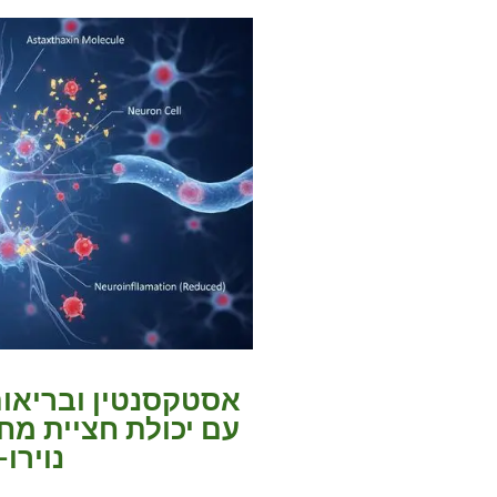
אסטקסנטין ובריאות
עם יכולת חציית מח
נוירו