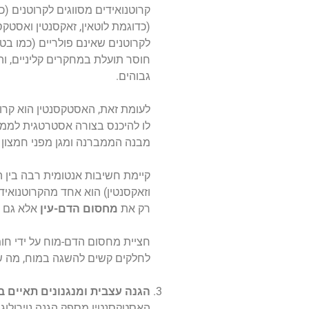
קרוטנואידים מסווגים לקרוטנים (כ
(כדוגמת לוטאין, זאקסנטין ואסטקסנ
לקרוטנים שאינם פולריים (כמו בט
חוסר תועלת במחקרים קליניים, והם
גבוהים.
לעומת זאת, האסטקסנטין הוא קרוט
לו להיכנס בצורה אסטרטגית לממ
מבנה הממברנה ומגן מפני חמצון ל
קיימת חשיבות אנטומית רבה בין ה
וזאקסנטין) הוא אחד מהקרוטנואי
רק את
מחסום הדם-עין
אלא גם 
חציית מחסום הדם-מוח על ידי חומר
לחלקים קשים להשגה במוח, מה שמא
הגנה עצבית ומנגנונים תאיים ב
האסטקסנטין מספק הגנה נוירולוגי