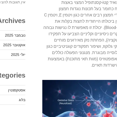
ואיד קֶטוֹ-קסנתופיל המצוי באצות
אין תגובות להציג
ח כחומר בעל תכונות נוגדות חמצון
ואנטי-דלקתיות חזקות. בניגוד לנוגדי חמצון רבים אחרים כגון ויטמין E, ויטמין C
Archives
 ביכולתו הייחודית לחצות בקלות את
(Blood-Brain Barrier). יכולת זו מאפשרת לו נגישות גבוהה
ם ניסיוניים וקליניים הצביעו על תפקידו
נובמבר 2025
קציה), הפחתת נזק מאירועים מוחיים
אוקטובר 2025
י גלוקוז, ושיפור תפקודים קוגניטיביים כגון
סייה מבוגרת. מנגנוני הפעולה כוללים
יולי 2025
אפופטוזיס (מוות תאי מתוכנת) באמצעות
tegories
אסטקסנטין
בלוג