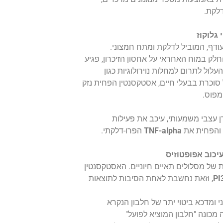
לקת.
גלוקוז
עודף, המוביל לדלקת ומתח חמצוני.
Hippocam), החלק במוח האחראי על אחסון הזיכרון, פגיע
העלול לתרום למחלות נוירולוגיות כגון
 סוכרת בבעלי חיים, אסטקסנטין הפחית נזק
מפוס.
 עצבי משמעותי, עיכב את פעילות
 והפחית את
TNF-alpha
הפרו-דלקתי.
יכוב אפופטוזיס
ת של מסלולים תאיים חיוניים. האסטקסנטין
, וזאת נחשבת לאחת הסיבות לתוצאות
ומדכא ביטוי יתר של חלבון הנקרא
 חלבון זה מכונה "חלבון המוציא לפועל"