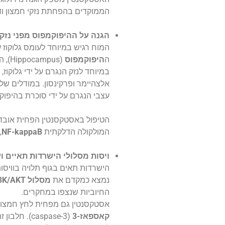
הממוקדים בהפחתת נזקי חמצון וד
הגנה על ההיפוקמפוס מפני נזקי 
המוח רגיש במיוחד לעומס גלוקוז 
ה
היפוקמפוס
(pus
במיוחד לנזק הנגרם על ידי גלוקוז, 
אלצהיימר ופרקינסון. במודלים של
עצבי הנגרם על ידי סוכרת בהיפוק
הטיפול באסטקסנטין הפחית אובדן
המולקולה הדלקתית
NF-kappaB
,
ויסות מסלולי הישרדות תאיים וע
הישרדות תאים בגוף תלויה בוויסו
נמצא כמקדם את
מסלול
PI3K/AKT
החיוביות שנצפו במחקרים.
אסטקסנטין גם מפחית לחץ חמצוני 
קאספאז-3
(caspase-3).