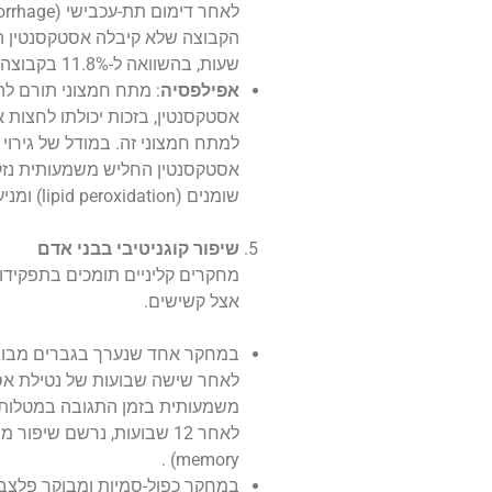
שעות, בהשוואה ל-11.8% בקבוצה שקיבלה אסטקסנטין.
אפילפסיה
: מתח חמצוני תורם לה
אסטקסנטין, בזכות יכולתו לחצות 
אסטקסנטין החליש משמעותית נזק ע
שומנים (lipid peroxidation) ומניעת מוות מיטוכונדריאלי.
שיפור קוגניטיבי בבני אדם
מחקרים קליניים תומכים בתפקידו
אצל קשישים.
במחקר אחד שנערך בגברים מבוגרי
לאחר שישה שבועות של נטילת אס
memory) .