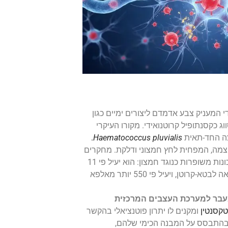
 המעניק צבע אדמדם ליצורים ימיים כגון
ג כקסנתופיל קרוטנואידי. מקורו העיקרי
צה החד-תאית
Haematococcus pluvialis
.
וצמה, המפחית לחץ חמצוני ודלקת. מחקרים
מצביעים על כך שלאסטקסנטין תכונות משופרות כנוגד חמצון: הוא יעיל פי 11
יותר כמשכך חמצן סינגלטי בהשוואה לבטא-קרוטן, ויעיל פי 550 יותר מאלפא
 ומעבר למערכת העצבים המרכזית
קסנטין
ומקנים לו יתרון פוטנציאלי בהקשר
. בהתבסס על המבנה הכימי שלהם,