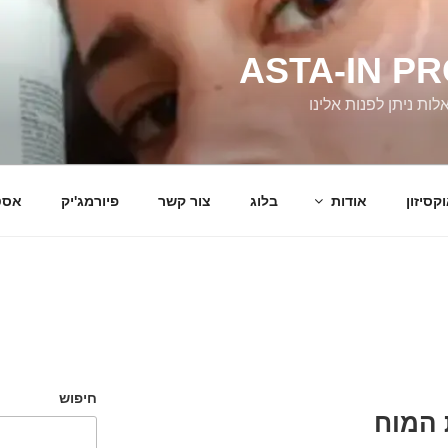
ASTA-IN P
ת ניתן לפנות אלינו
קסיזון
אודות
בלוג
צור קשר
פיורמג'יק
אסט
חיפוש
 המוח