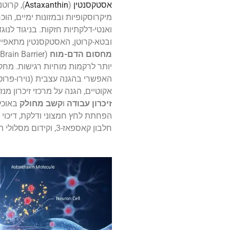
אסטקסנטין
(
Astaxanthin
), קרוטנ
מיקרוסקופיות ובמזונות ימיים, הוכ
ובטא-קרוטן, האסטקסנטין מתאפיין
מחסום הדם-מוח
יותר לרקמות מוחיות רגישות. מחקרי
האפשרי בהגנה עצבית (נוירו-פרוט
אקוטיים, הגנה על מרכזי זיכרון מנזק
זיכרון עבודה
ו
קשב מחולק
באוכלו
הפחתת לחץ חמצוני ודלקת, דיכוי 
חלבון קאספאז-3, וקידום מסלולי הישרדות תאיים.