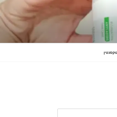
קסנטין