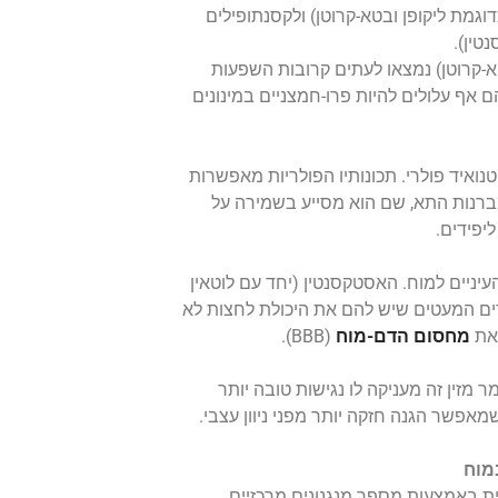
דוגמת ליקופן ובטא-קרוטן) ולקסנתופילים
טין).
א-קרוטן) נמצאו לעתים קרובות השפעות
 אף עלולים להיות פרו-חמצניים במינונים
נואיד פולרי. תכונותיו הפולריות מאפשרות
ברנות התא, שם הוא מסייע בשמירה על
יפידים.
עיניים למוח. האסטקסנטין (יחד עם לוטאין
דים המעטים שיש להם את היכולת לחצות לא
את
מחסום הדם-מוח
(BBB).
 מזין זה מעניקה לו נגישות טובה יותר
פשר הגנה חזקה יותר מפני ניוון עצבי.
מוח
ת באמצעות מספר מנגנונים מרכזיים,